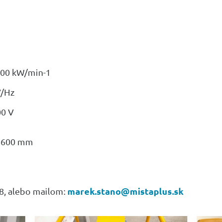
600 kW/min-1
V/Hz
00 V
x 600 mm
marek.stano@mistaplus.sk
38, alebo mailom: