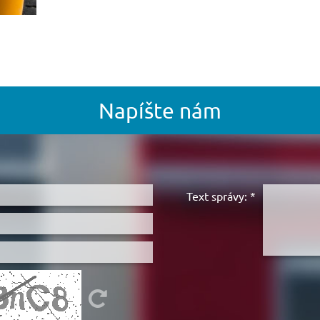
Napíšte nám
Text správy:
*