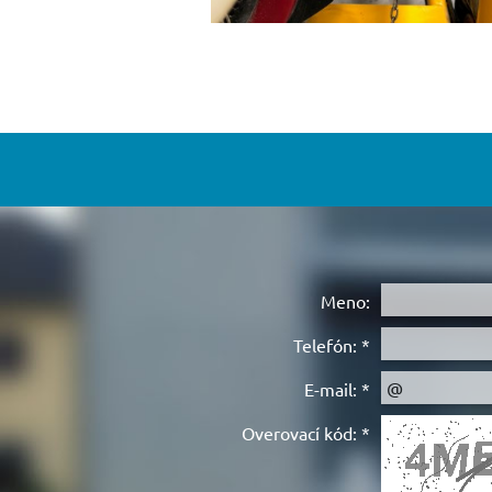
Meno:
Telefón:
*
E-mail:
*
Overovací kód:
*