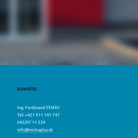
KONATEĽ
Ing. Ferdinand STAŇO
Tel: +421 911 141 747
042/47 11 534
info@mistaplus.sk