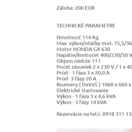
Záloha: 200 EUR
TECHNICKÉ PARAMETRE
Hmotnosť 114 Kg
Max. výkon/otáčky mot. 15,5/3
Motor HONDA GX 630
Napätie/kmitočet 400/230/50 
Objem nádrže 11 l
Počet zásuviek 2 x 230 V / 1 x 4
Prúd - 1 fáza 3 x 20,0 A
Prúd- 3 fázy 20 A
Rozmery ( DxVxŠ ) 1060 x 660 
Elektrické štartovanie
Výkon - 1 fáza 3 x 4,6 kVA
Výkon - 3 fázy 14 kVA
Rezervácie na tel.č. 0918 311 1