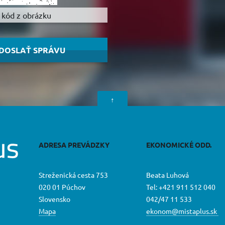
↑
ADRESA PREVÁDZKY
EKONOMICKÉ ODD.
Streženická cesta 753
Beata Luhová
020 01 Púchov
Tel: +421 911 512 040
Slovensko
042/47 11 533
Mapa
ekonom@mistaplus.sk