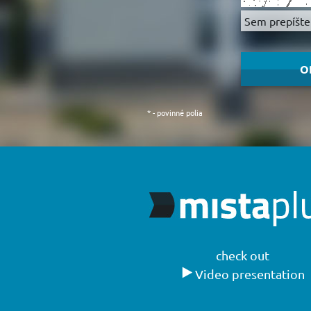
*
- povinné polia
check out
Video presentation