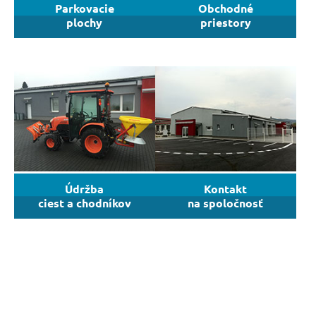
Parkovacie
Obchodné
plochy
priestory
Údržba
Kontakt
ciest a chodníkov
na spoločnosť