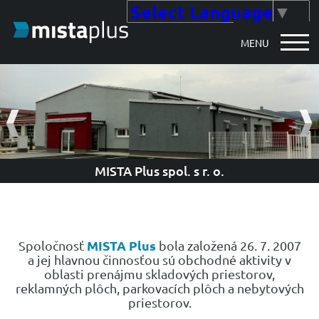
Select Language
▼
MENU
MISTA Plus spol. s r. o.
MISTA Plus
Spoločnosť
bola založená 26. 7. 2007
a jej hlavnou činnosťou sú obchodné aktivity v
oblasti prenájmu skladových priestorov,
reklamných plôch, parkovacích plôch a nebytových
priestorov.