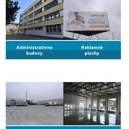
Administratívne
Reklamné
budovy
plochy