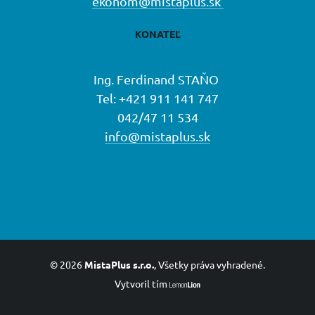
ekonom@mistaplus.sk
KONATEĽ
Ing. Ferdinand STAŇO
Tel: +421 911 141 747
042/47 11 534
info@mistaplus.sk
© 2026
MistaPlus s.r.o.
, Všetky práva vyhradené.
Vytvoril tím