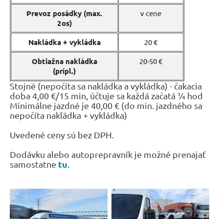
Prevoz posádky (max.
v cene
2os)
Nakládka + vykládka
20 €
Obtiažna nakládka
20-50 €
(prípl.)
Stojné (nepočíta sa nakládka a vykládka) - čakacia
doba 4,00 €/15 min, účtuje sa každá začatá ¼ hod
Minimálne jazdné je 40,00 € (do min. jazdného sa
nepočíta nakládka + vykládka)
Uvedené ceny sú bez DPH.
Dodávku alebo autoprepravník je možné prenajať
tu
samostatne
.