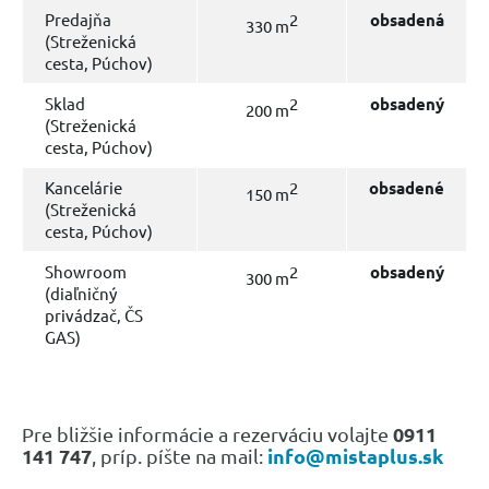
Predajňa
2
obsadená
330 m
(Streženická
cesta, Púchov)
Sklad
2
obsadený
200 m
(Streženická
cesta, Púchov)
Kancelárie
2
obsadené
150 m
(Streženická
cesta, Púchov)
Showroom
2
obsadený
300 m
(diaľničný
privádzač, ČS
GAS)
0911
Pre bližšie informácie a rezerváciu volajte
141 747
info@mistaplus.sk
, príp. píšte na mail: