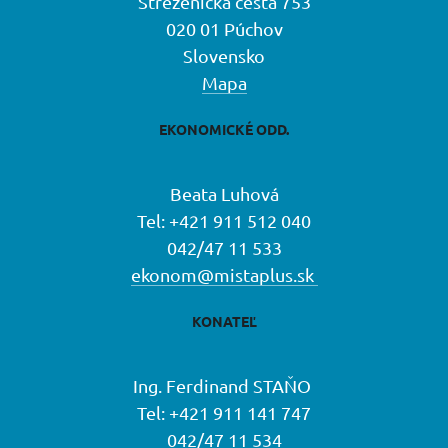
Streženická cesta 753
020 01 Púchov
Slovensko
Mapa
EKONOMICKÉ ODD.
Beata Luhová
Tel: +421 911 512 040
042/47 11 533
ekonom@mistaplus.sk
KONATEĽ
Ing. Ferdinand STAŇO
Tel: +421 911 141 747
042/47 11 534