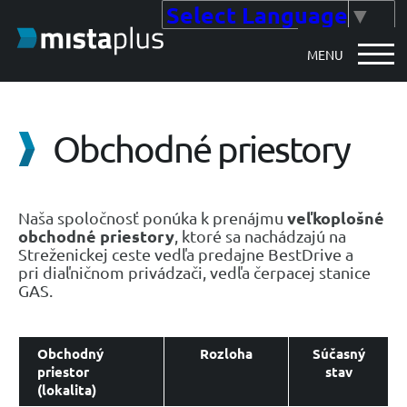
Select Language
▼
MENU
Obchodné priestory
veľkoplošné
Naša spoločnosť ponúka k prenájmu
obchodné priestory
, ktoré sa nachádzajú na
Streženickej ceste vedľa predajne BestDrive a
pri diaľničnom privádzači, vedľa čerpacej stanice
GAS.
Obchodný
Rozloha
Súčasný
priestor
stav
(lokalita)